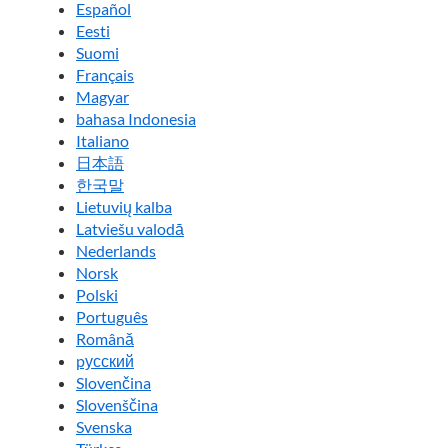
Español
Eesti
Suomi
Français
Magyar
bahasa Indonesia
Italiano
日本語
한국말
Lietuvių kalba
Latviešu valodā
Nederlands
Norsk
Polski
Português
Română
pусский
Slovenčina
Slovenščina
Svenska