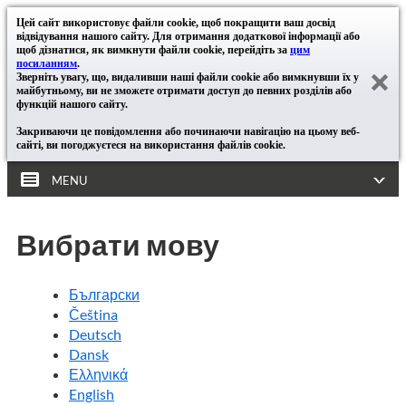
Цей сайт використовує файли cookie, щоб покращити ваш досвід
відвідування нашого сайту. Для отримання додаткової інформації або
щоб дізнатися, як вимкнути файли cookie, перейдіть за
цим
посиланням
.
Зверніть увагу, що, видаливши наші файли cookie або вимкнувши їх у
майбутньому, ви не зможете отримати доступ до певних розділів або
функцій нашого сайту.
Закриваючи це повідомлення або починаючи навігацію на цьому веб-
сайті, ви погоджуєтеся на використання файлів cookie.
MENU
Вибрати мову
Български
Čeština
Deutsch
Dansk
Ελληνικά
English