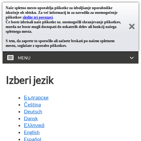
Naše spletno mesto uporablja piškotke za izboljšanje uporabniške
izkušnje ob obisku. Za več informacij in za navodila za onemogočenje
piškotkov
sledite tej povezavi
.
Če boste izbrisali naše piškotke oz. onemogočili shranjevanje piškotkov,
morda ne boste mogli dostopati do nekaterih delov ali funkcij našega
spletnega mesta.
S tem, da zaprete to sporočilo ali začnete brskati po našem spletnem
mestu, soglašate z uporabo piškotkov.
MENU
Izberi jezik
Български
Čeština
Deutsch
Dansk
Ελληνικά
English
Español