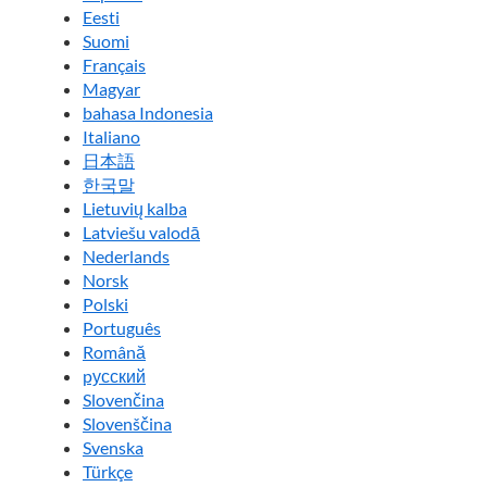
Eesti
Suomi
Français
Magyar
bahasa Indonesia
Italiano
日本語
한국말
Lietuvių kalba
Latviešu valodā
Nederlands
Norsk
Polski
Português
Română
pусский
Slovenčina
Slovenščina
Svenska
Türkçe