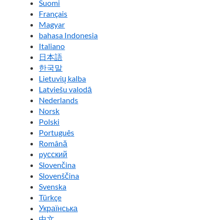
Suomi
Français
Magyar
bahasa Indonesia
Italiano
日本語
한국말
Lietuvių kalba
Latviešu valodā
Nederlands
Norsk
Polski
Português
Română
pусский
Slovenčina
Slovenščina
Svenska
Türkçe
Українська
中文