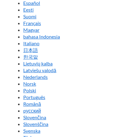
Español
Eesti
Suomi
Français
Magyar
bahasa Indonesia
Italiano
日本語
한국말
Lietuvių kalba
Latviešu valodā
Nederlands
Norsk
Polski
Português
Română
pусский
Slovenčina
Slovenščina
Svenska