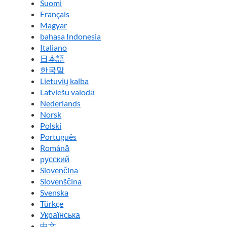
Suomi
Français
Magyar
bahasa Indonesia
Italiano
日本語
한국말
Lietuvių kalba
Latviešu valodā
Nederlands
Norsk
Polski
Português
Română
pусский
Slovenčina
Slovenščina
Svenska
Türkçe
Українська
中文